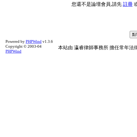
您還不是論壇會員,請先
註冊
Powered by
PHPWind
v1.3.6
Copyright © 2003-04
本站由
瀛睿律師事務所
擔任常年法律
PHPWind