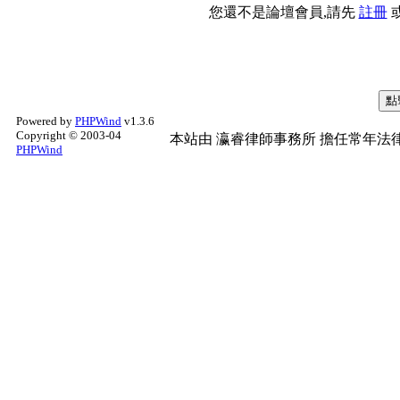
您還不是論壇會員,請先
註冊
Powered by
PHPWind
v1.3.6
Copyright © 2003-04
本站由
瀛睿律師事務所
擔任常年法律
PHPWind