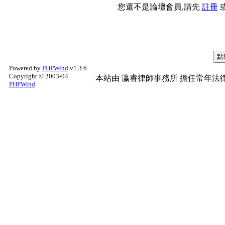
您還不是論壇會員,請先
註冊
Powered by
PHPWind
v1.3.6
Copyright © 2003-04
本站由
瀛睿律師事務所
擔任常年法律
PHPWind