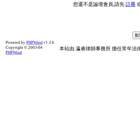
您還不是論壇會員,請先
註冊
Powered by
PHPWind
v1.3.6
Copyright © 2003-04
本站由
瀛睿律師事務所
擔任常年法律
PHPWind