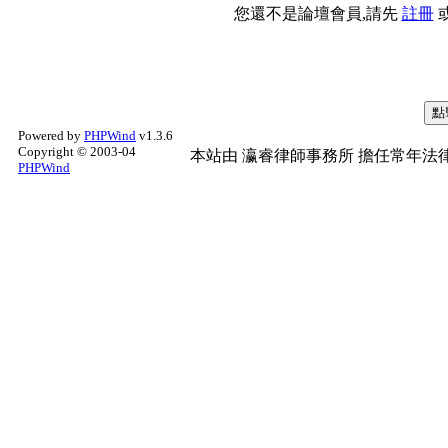
您還不是論壇會員,請先
註冊
Powered by
PHPWind
v1.3.6
Copyright © 2003-04
本站由
瀛睿律師事務所
擔任常年法律
PHPWind