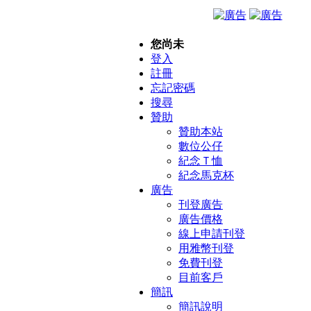
您尚未
登入
註冊
忘記密碼
搜尋
贊助
贊助本站
數位公仔
紀念Ｔ恤
紀念馬克杯
廣告
刊登廣告
廣告價格
線上申請刊登
用雅幣刊登
免費刊登
目前客戶
簡訊
簡訊說明