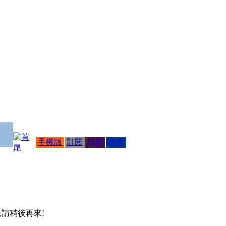
手機版
訂閱
地圖
簡體
 ,請稍後再來!