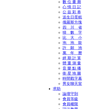
數 位 畫 廊
心 情 日 記
公 益 彩 券
送生日蛋糕
俄羅斯方塊
四 川 省
猜 數 字
比 大 小
泡 泡 龍
許 願 池
萬 年 曆
經 期 計 算
體 重 測 量
音 樂 點 播
衛 星 地 圖
時間戳字幕
男女聊天室
求助
論壇守則
會員等級
會員權限