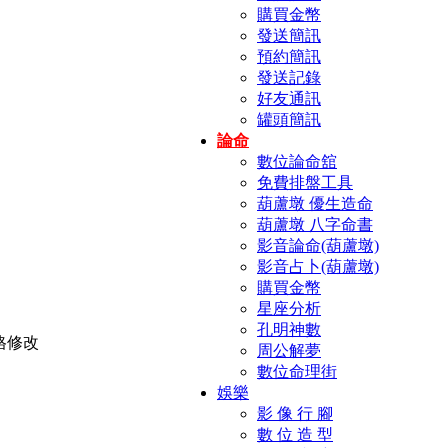
購買金幣
發送簡訊
預約簡訊
發送記錄
好友通訊
罐頭簡訊
論命
數位論命舘
免費排盤工具
葫蘆墩 優生造命
葫蘆墩 八字命書
影音論命(葫蘆墩)
影音占卜(葫蘆墩)
購買金幣
星座分析
孔明神數
周公解夢
數位命理街
娛樂
影 像 行 腳
數 位 造 型