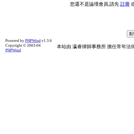
您還不是論壇會員,請先
註冊
Powered by
PHPWind
v1.3.6
Copyright © 2003-04
本站由
瀛睿律師事務所
擔任常年法律
PHPWind