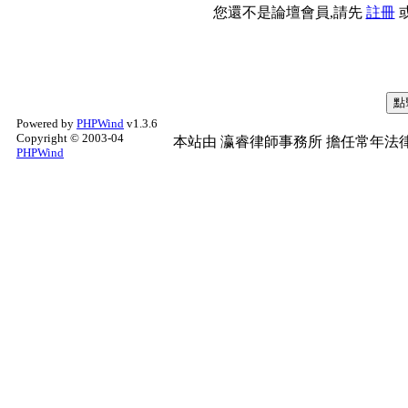
您還不是論壇會員,請先
註冊
Powered by
PHPWind
v1.3.6
Copyright © 2003-04
本站由
瀛睿律師事務所
擔任常年法律
PHPWind