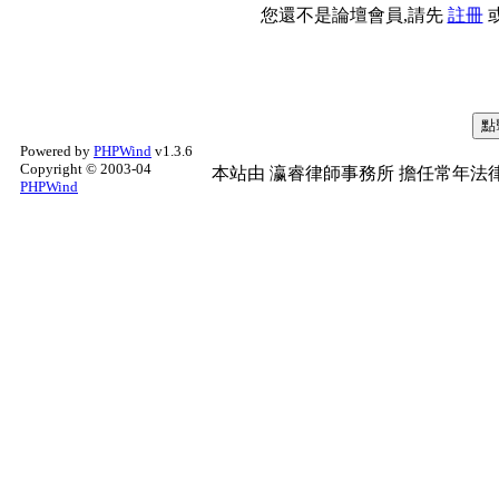
您還不是論壇會員,請先
註冊
Powered by
PHPWind
v1.3.6
Copyright © 2003-04
本站由
瀛睿律師事務所
擔任常年法律
PHPWind