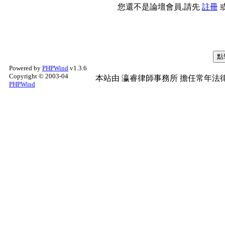
您還不是論壇會員,請先
註冊
Powered by
PHPWind
v1.3.6
Copyright © 2003-04
本站由
瀛睿律師事務所
擔任常年法律
PHPWind