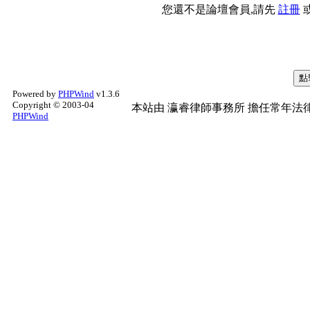
您還不是論壇會員,請先
註冊
Powered by
PHPWind
v1.3.6
Copyright © 2003-04
本站由
瀛睿律師事務所
擔任常年法律
PHPWind