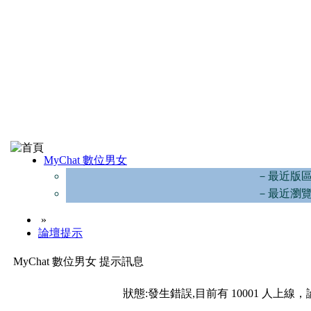
MyChat 數位男女
－最近版
－最近瀏
»
論壇提示
MyChat 數位男女 提示訊息
狀態:發生錯誤,目前有 10001 人上線