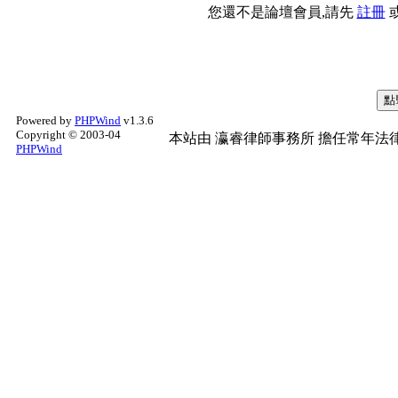
您還不是論壇會員,請先
註冊
Powered by
PHPWind
v1.3.6
Copyright © 2003-04
本站由
瀛睿律師事務所
擔任常年法律
PHPWind