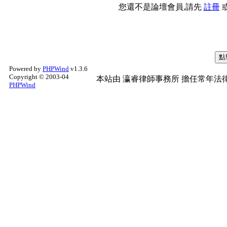
您還不是論壇會員,請先
註冊
Powered by
PHPWind
v1.3.6
Copyright © 2003-04
本站由
瀛睿律師事務所
擔任常年法律
PHPWind