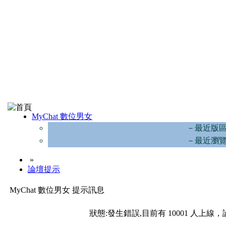
MyChat 數位男女
－最近版
－最近瀏
»
論壇提示
MyChat 數位男女 提示訊息
狀態:發生錯誤,目前有 10001 人上線