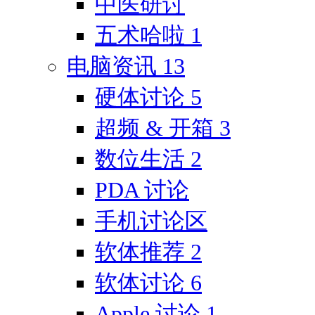
中医研讨
五术哈啦
1
电脑资讯
13
硬体讨论
5
超频 & 开箱
3
数位生活
2
PDA 讨论
手机讨论区
软体推荐
2
软体讨论
6
Apple 讨论
1