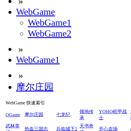
»
WebGame
WebGame1
WebGame2
»
WebGame1
»
摩尔庄园
WebGame 快速索引
领地传
YOHO机甲战
摩尔庄园
七龙纪
OGame
承
士
武林英
天书奇
热血三国志
兵临城下2
开心农场