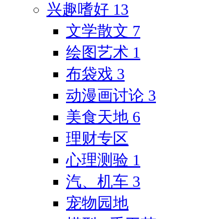
兴趣嗜好
13
文学散文
7
绘图艺术
1
布袋戏
3
动漫画讨论
3
美食天地
6
理财专区
心理测验
1
汽、机车
3
宠物园地