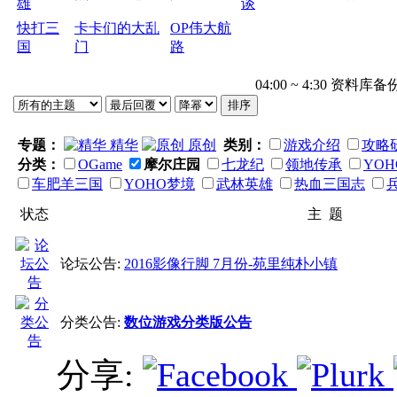
雄
谈
快打三
卡卡们的大乱
OP伟大航
国
门
路
04:00 ~ 4:30 
专题：
精华
原创
类别：
游戏介绍
攻略
分类：
OGame
摩尔庄园
七龙纪
领地传承
YO
车肥羊三国
YOHO梦境
武林英雄
热血三国志
状态
主 题
论坛公告:
2016影像行脚 7月份-苑里纯朴小镇
分类公告:
数位游戏分类版公告
分享: