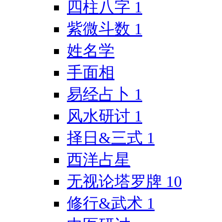
四柱八字
1
紫微斗数
1
姓名学
手面相
易经占卜
1
风水研讨
1
择日&三式
1
西洋占星
无视论塔罗牌
10
修行&武术
1