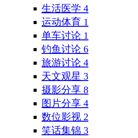
生活医学
4
运动体育
1
单车讨论
1
钓鱼讨论
6
旅游讨论
4
天文观星
3
摄影分享
8
图片分享
4
数位影视
2
笑话集锦
3