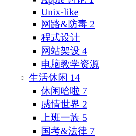
Unix-like
网路&防毒
2
程式设计
网站架设
4
电脑教学资源
生活休闲
14
休闲哈啦
7
感情世界
2
上班一族
5
国考&法律
7