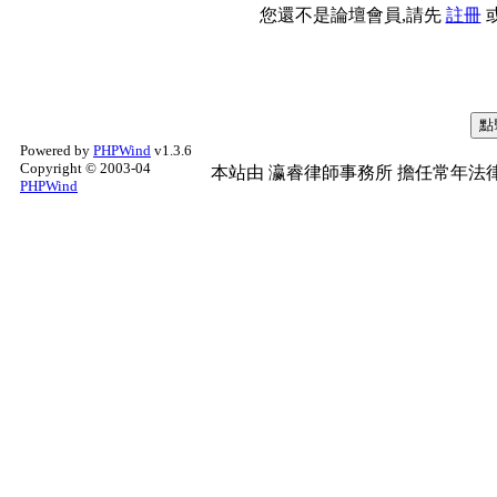
您還不是論壇會員,請先
註冊
Powered by
PHPWind
v1.3.6
Copyright © 2003-04
本站由
瀛睿律師事務所
擔任常年法律
PHPWind