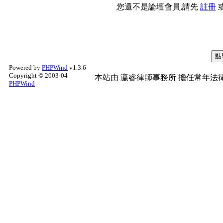
您還不是論壇會員,請先
註冊
Powered by
PHPWind
v1.3.6
Copyright © 2003-04
本站由
瀛睿律師事務所
擔任常年法律
PHPWind