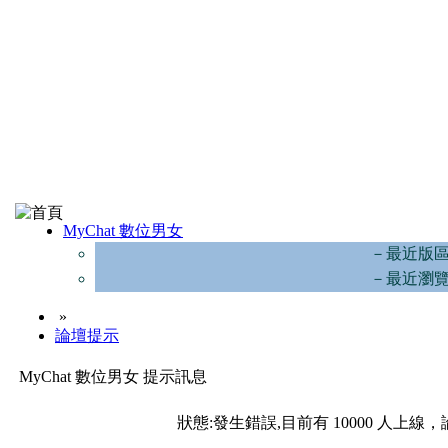
MyChat 數位男女
－最近版
－最近瀏
»
論壇提示
MyChat 數位男女 提示訊息
狀態:發生錯誤,目前有 10000 人上線