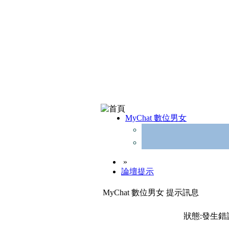
MyChat 數位男女
»
論壇提示
MyChat 數位男女 提示訊息
狀態:發生錯誤