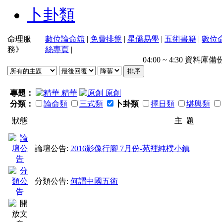
卜卦類
命理服
數位論命舘
|
免費排盤
|
星僑易學
|
五術書籍
|
數位
務》
絲專頁
|
04:00 ~ 4:30 
專題：
精華
原創
分類：
論命類
三式類
卜卦類
擇日類
堪輿類
狀態
主 題
論壇公告:
2016影像行腳 7月份-苑裡純樸小鎮
分類公告:
何謂中國五術