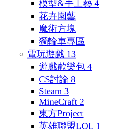
模型&手工藝
4
花卉園藝
魔術方塊
獨輪車專區
電玩遊戲
13
遊戲歡樂包
4
CS討論
8
Steam
3
MineCraft
2
東方Project
英雄聯盟LOL
1