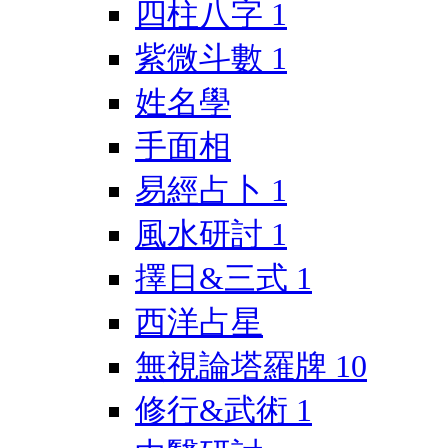
四柱八字
1
紫微斗數
1
姓名學
手面相
易經占卜
1
風水研討
1
擇日&三式
1
西洋占星
無視論塔羅牌
10
修行&武術
1