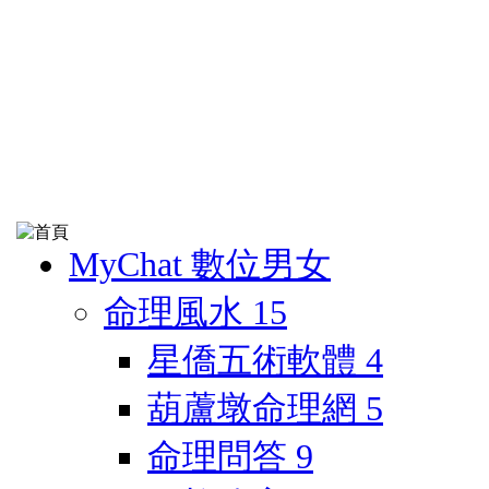
MyChat 數位男女
命理風水
15
星僑五術軟體
4
葫蘆墩命理網
5
命理問答
9