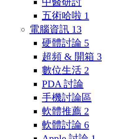
中醫研討
五術哈啦
1
電腦資訊
13
硬體討論
5
超頻 & 開箱
3
數位生活
2
PDA 討論
手機討論區
軟體推薦
2
軟體討論
6
Apple 討論
1