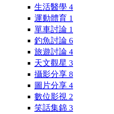
生活醫學
4
運動體育
1
單車討論
1
釣魚討論
6
旅遊討論
4
天文觀星
3
攝影分享
8
圖片分享
4
數位影視
2
笑話集錦
3