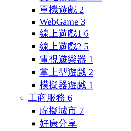
單機遊戲
2
WebGame
3
線上遊戲1
6
線上遊戲2
5
電視遊樂器
1
掌上型遊戲
2
模擬器遊戲
1
工商服務
6
虛擬城市
7
好康分享