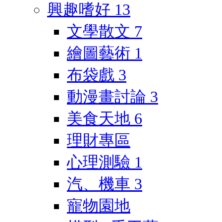
興趣嗜好
13
文學散文
7
繪圖藝術
1
布袋戲
3
動漫畫討論
3
美食天地
6
理財專區
心理測驗
1
汽、機車
3
寵物園地