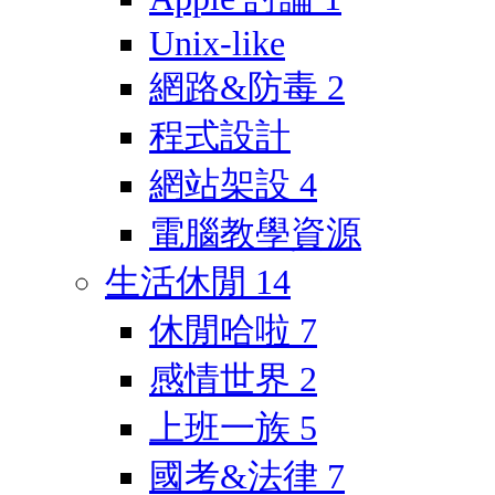
Unix-like
網路&防毒
2
程式設計
網站架設
4
電腦教學資源
生活休閒
14
休閒哈啦
7
感情世界
2
上班一族
5
國考&法律
7