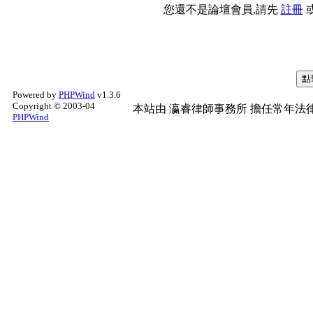
您還不是論壇會員,請先
註冊
Powered by
PHPWind
v1.3.6
Copyright © 2003-04
本站由
瀛睿律師事務所
擔任常年法律
PHPWind