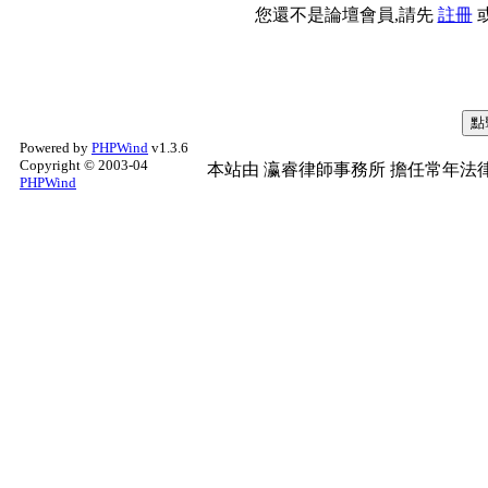
您還不是論壇會員,請先
註冊
Powered by
PHPWind
v1.3.6
Copyright © 2003-04
本站由
瀛睿律師事務所
擔任常年法律
PHPWind