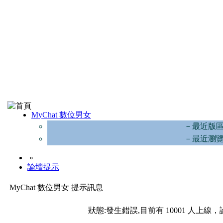
MyChat 數位男女
－最近版
－最近瀏
»
論壇提示
MyChat 數位男女 提示訊息
狀態:發生錯誤,目前有 10001 人上線