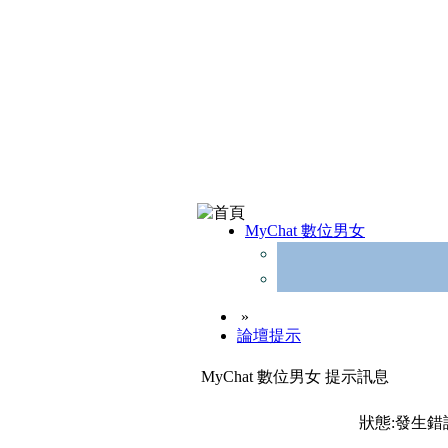
MyChat 數位男女
»
論壇提示
MyChat 數位男女 提示訊息
狀態:發生錯誤