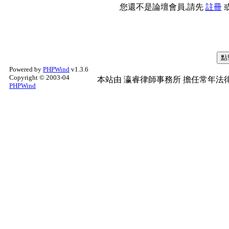
您還不是論壇會員,請先
註冊
Powered by
PHPWind
v1.3.6
Copyright © 2003-04
本站由
瀛睿律師事務所
擔任常年法律
PHPWind