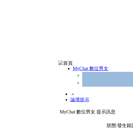
MyChat 數位男女
»
論壇提示
MyChat 數位男女 提示訊息
狀態:發生錯誤