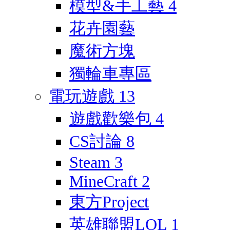
模型&手工藝
4
花卉園藝
魔術方塊
獨輪車專區
電玩遊戲
13
遊戲歡樂包
4
CS討論
8
Steam
3
MineCraft
2
東方Project
英雄聯盟LOL
1