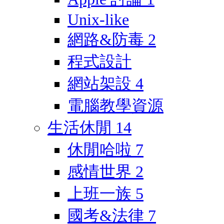
Unix-like
網路&防毒
2
程式設計
網站架設
4
電腦教學資源
生活休閒
14
休閒哈啦
7
感情世界
2
上班一族
5
國考&法律
7