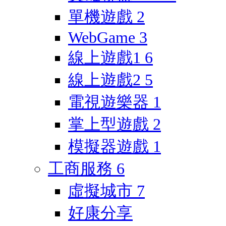
單機遊戲
2
WebGame
3
線上遊戲1
6
線上遊戲2
5
電視遊樂器
1
掌上型遊戲
2
模擬器遊戲
1
工商服務
6
虛擬城市
7
好康分享