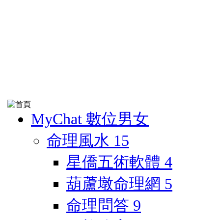
MyChat 數位男女
命理風水
15
星僑五術軟體
4
葫蘆墩命理網
5
命理問答
9