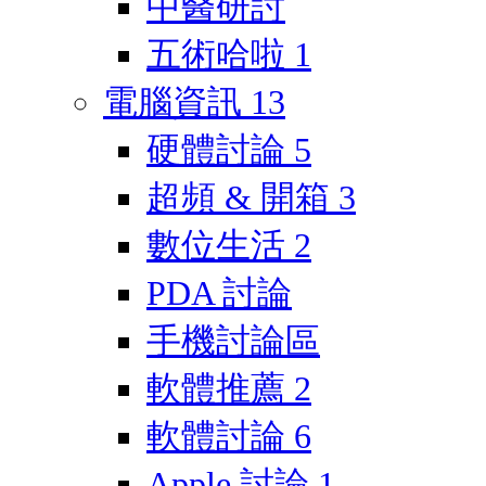
中醫研討
五術哈啦
1
電腦資訊
13
硬體討論
5
超頻 & 開箱
3
數位生活
2
PDA 討論
手機討論區
軟體推薦
2
軟體討論
6
Apple 討論
1