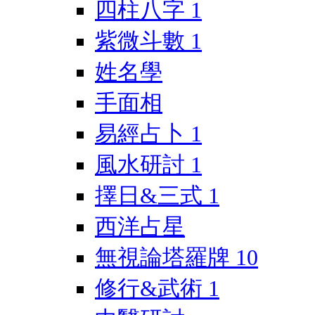
四柱八字
1
紫微斗數
1
姓名學
手面相
易經占卜
1
風水研討
1
擇日&三式
1
西洋占星
無視論塔羅牌
10
修行&武術
1