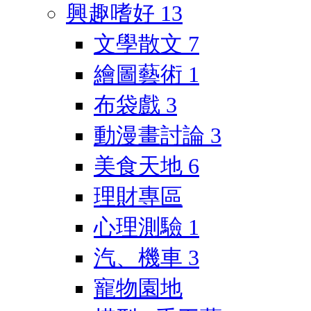
興趣嗜好
13
文學散文
7
繪圖藝術
1
布袋戲
3
動漫畫討論
3
美食天地
6
理財專區
心理測驗
1
汽、機車
3
寵物園地