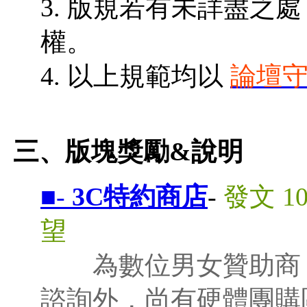
3. 版規若有未詳盡之
權。
4. 以上規範均以
論壇
三、版塊獎勵&
說明
■-
3C特約商店
-
發文 1
望
為數位男女贊助商
諮詢外，尚有硬體團購