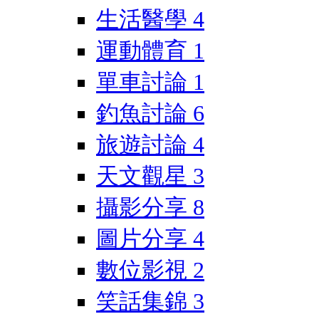
生活醫學
4
運動體育
1
單車討論
1
釣魚討論
6
旅遊討論
4
天文觀星
3
攝影分享
8
圖片分享
4
數位影視
2
笑話集錦
3