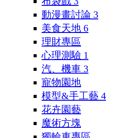
布袋戲
3
動漫畫討論
3
美食天地
6
理財專區
心理測驗
1
汽、機車
3
寵物園地
模型&手工藝
4
花卉園藝
魔術方塊
獨輪車專區