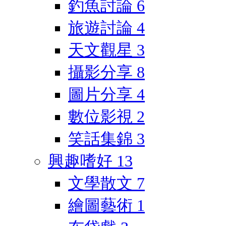
釣魚討論
6
旅遊討論
4
天文觀星
3
攝影分享
8
圖片分享
4
數位影視
2
笑話集錦
3
興趣嗜好
13
文學散文
7
繪圖藝術
1