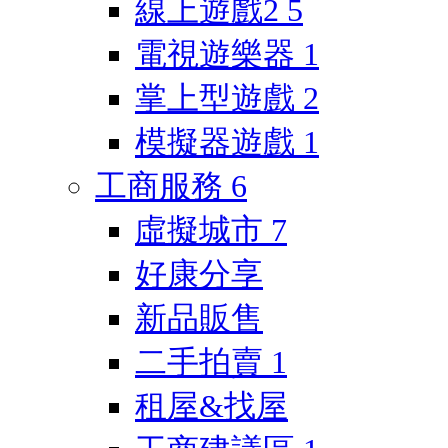
線上遊戲2
5
電視遊樂器
1
掌上型遊戲
2
模擬器遊戲
1
工商服務
6
虛擬城市
7
好康分享
新品販售
二手拍賣
1
租屋&找屋