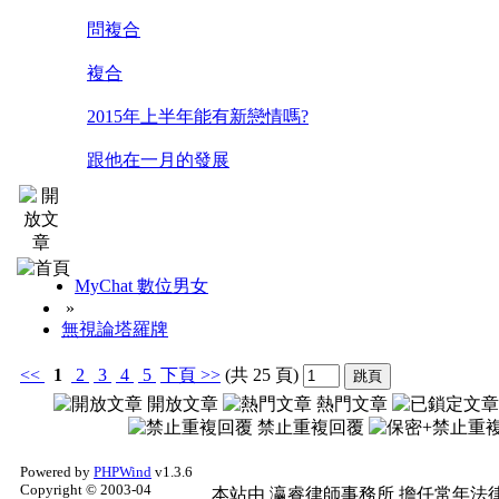
問複合
複合
2015年上半年能有新戀情嗎?
跟他在一月的發展
MyChat 數位男女
»
無視論塔羅牌
<<
1
2
3
4
5
下頁
>>
(共 25 頁)
開放文章
熱門文章
禁止重複回覆
Powered by
PHPWind
v1.3.6
Copyright © 2003-04
本站由
瀛睿律師事務所
擔任常年法律