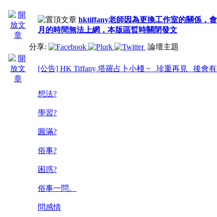
hktiffany老師因為更換工作室的關係，
月的時間無法上網，本版區晢時關閉發文
分享:
論壇主題
[公告] HK Tiffany 塔羅占卜小棧 ~ 珍重再見 後會有
想法?
學習?
圓滿?
俗事?
困惑?
俗事一問。
問感情