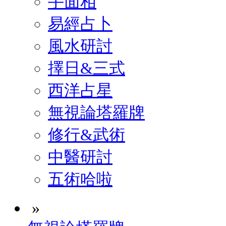
手面相
易經占卜
風水研討
擇日&三式
西洋占星
無視論塔羅牌
修行&武術
中醫研討
五術哈啦
»