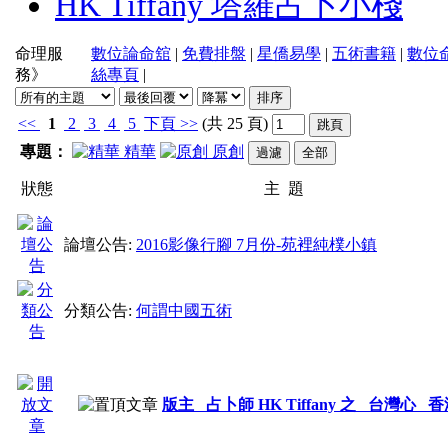
HK Tiffany 塔羅占卜小棧
命理服
數位論命舘
|
免費排盤
|
星僑易學
|
五術書籍
|
數位
務》
絲專頁
|
<<
1
2
3
4
5
下頁
>>
(共 25 頁)
專題：
精華
原創
狀態
主 題
論壇公告:
2016影像行腳 7月份-苑裡純樸小鎮
分類公告:
何謂中國五術
版主 占卜師 HK Tiffany 之 台灣心 