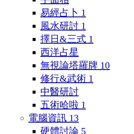
易經占卜
1
風水研討
1
擇日&三式
1
西洋占星
無視論塔羅牌
10
修行&武術
1
中醫研討
五術哈啦
1
電腦資訊
13
硬體討論
5