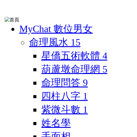
MyChat 數位男女
命理風水
15
星僑五術軟體
4
葫蘆墩命理網
5
命理問答
9
四柱八字
1
紫微斗數
1
姓名學
手面相