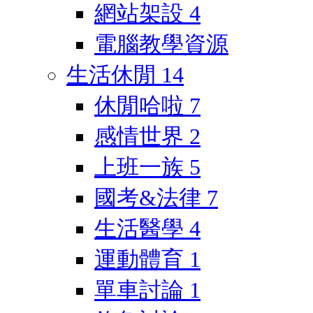
網站架設
4
電腦教學資源
生活休閒
14
休閒哈啦
7
感情世界
2
上班一族
5
國考&法律
7
生活醫學
4
運動體育
1
單車討論
1