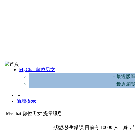
MyChat 數位男女
－最近版
－最近瀏
»
論壇提示
MyChat 數位男女 提示訊息
狀態:發生錯誤,目前有 10000 人上線