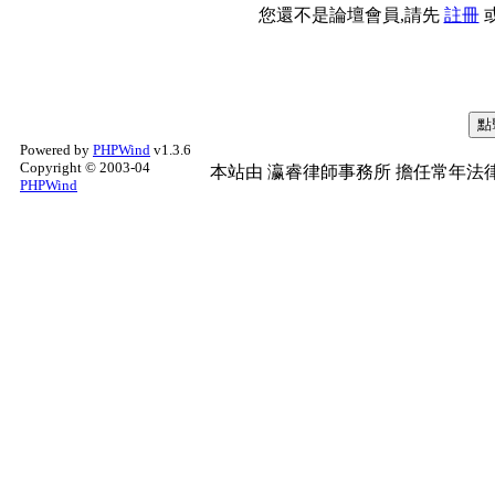
您還不是論壇會員,請先
註冊
Powered by
PHPWind
v1.3.6
Copyright © 2003-04
本站由
瀛睿律師事務所
擔任常年法律
PHPWind