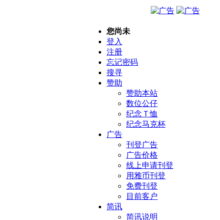
您尚未
登入
注册
忘记密码
搜寻
赞助
赞助本站
数位公仔
纪念Ｔ恤
纪念马克杯
广告
刊登广告
广告价格
线上申请刊登
用雅币刊登
免费刊登
目前客户
简讯
简讯说明