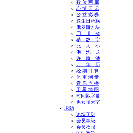
数 位 画 廊
心 情 日 记
公 益 彩 券
送生日蛋糕
俄罗斯方块
四 川 省
猜 数 字
比 大 小
泡 泡 龙
许 愿 池
万 年 历
经 期 计 算
体 重 测 量
音 乐 点 播
卫 星 地 图
时间戳字幕
男女聊天室
求助
论坛守则
会员等级
会员权限