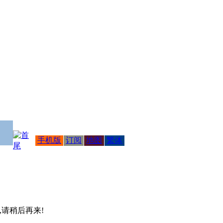
手机版
订阅
地图
繁体
 ,请稍后再来!