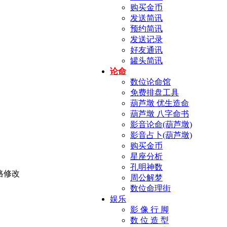
购买金币
发送简讯
预约简讯
发送记录
好友通讯
罐头简讯
论命
数位论命馆
免费排盘工具
葫芦墩 优生造命
葫芦墩 八字命书
影音论命(葫芦墩)
影音占卜(葫芦墩)
购买金币
星座分析
孔明神数
周公解梦
数位命理街
娱乐
影 像 行 脚
数 位 造 型