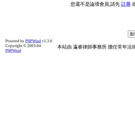
您還不是論壇會員,請先
註冊
Powered by
PHPWind
v1.3.6
Copyright © 2003-04
本站由
瀛睿律師事務所
擔任常年法律
PHPWind