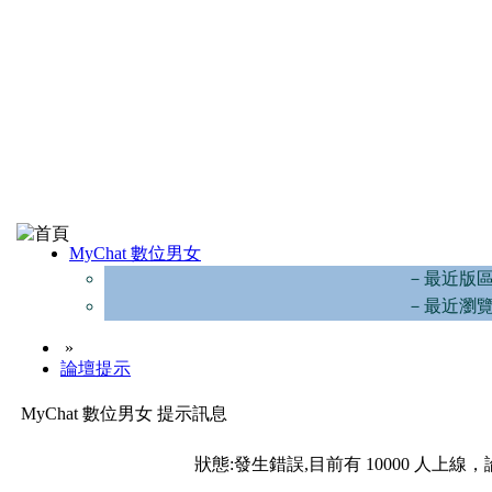
MyChat 數位男女
－最近版
－最近瀏
»
論壇提示
MyChat 數位男女 提示訊息
狀態:發生錯誤,目前有 10000 人上線