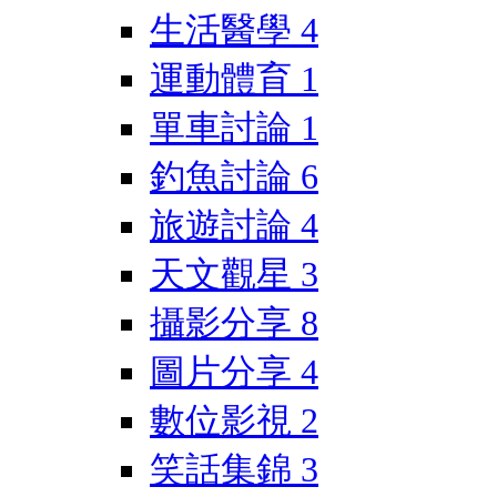
生活醫學
4
運動體育
1
單車討論
1
釣魚討論
6
旅遊討論
4
天文觀星
3
攝影分享
8
圖片分享
4
數位影視
2
笑話集錦
3