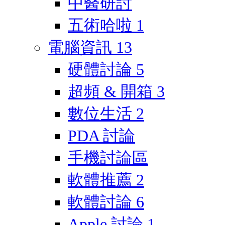
中醫研討
五術哈啦
1
電腦資訊
13
硬體討論
5
超頻 & 開箱
3
數位生活
2
PDA 討論
手機討論區
軟體推薦
2
軟體討論
6
Apple 討論
1