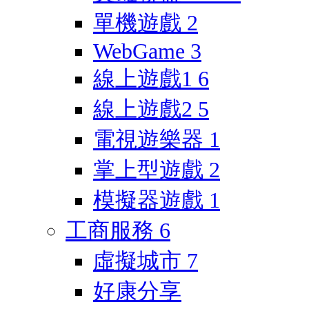
單機遊戲
2
WebGame
3
線上遊戲1
6
線上遊戲2
5
電視遊樂器
1
掌上型遊戲
2
模擬器遊戲
1
工商服務
6
虛擬城市
7
好康分享