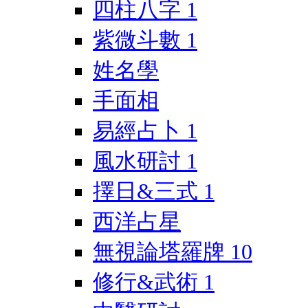
四柱八字
1
紫微斗數
1
姓名學
手面相
易經占卜
1
風水研討
1
擇日&三式
1
西洋占星
無視論塔羅牌
10
修行&武術
1