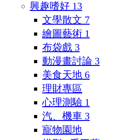
興趣嗜好
13
文學散文
7
繪圖藝術
1
布袋戲
3
動漫畫討論
3
美食天地
6
理財專區
心理測驗
1
汽、機車
3
寵物園地