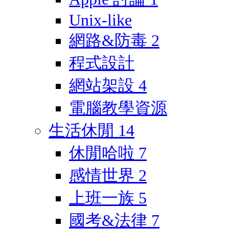
Unix-like
網路&防毒
2
程式設計
網站架設
4
電腦教學資源
生活休閒
14
休閒哈啦
7
感情世界
2
上班一族
5
國考&法律
7