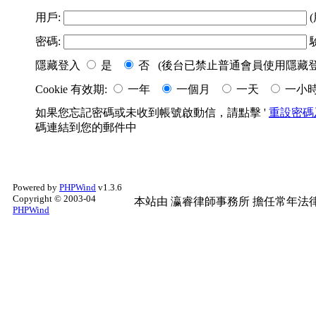
用戶:
(
密碼:
隱藏登入
是
否 (後台已禁止普通會員使用隱藏登
Cookie 有效期:
一年
一個月
一天
一小
如果您忘記密碼或未收到帳號啟動信，請點擊 '
重設密碼
碼連結到您的郵件中
Powered by
PHPWind
v1.3.6
Copyright © 2003-04
本站由
瀛睿律師事務所
擔任常年法律
PHPWind