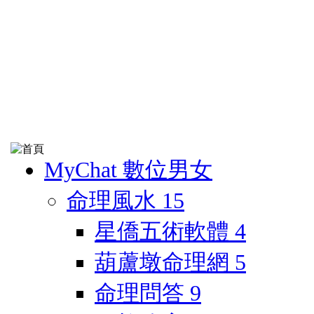
MyChat 數位男女
命理風水
15
星僑五術軟體
4
葫蘆墩命理網
5
命理問答
9