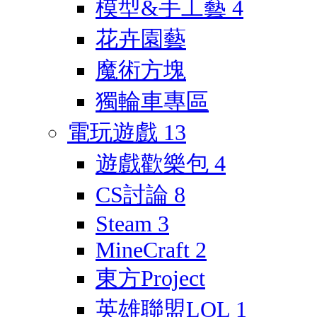
模型&手工藝
4
花卉園藝
魔術方塊
獨輪車專區
電玩遊戲
13
遊戲歡樂包
4
CS討論
8
Steam
3
MineCraft
2
東方Project
英雄聯盟LOL
1