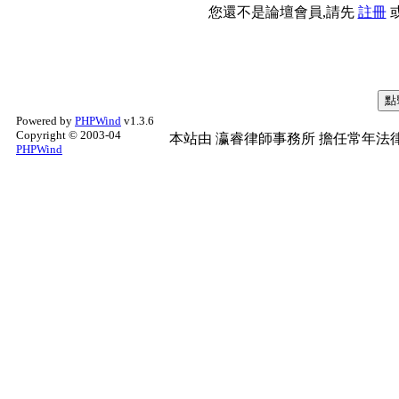
您還不是論壇會員,請先
註冊
Powered by
PHPWind
v1.3.6
Copyright © 2003-04
本站由
瀛睿律師事務所
擔任常年法律
PHPWind