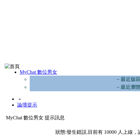
MyChat 數位男女
－最近版
－最近瀏
»
論壇提示
MyChat 數位男女 提示訊息
狀態:發生錯誤,目前有 10000 人上線