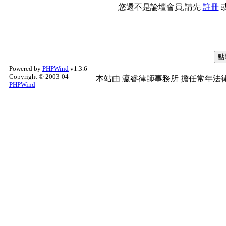
您還不是論壇會員,請先
註冊
Powered by
PHPWind
v1.3.6
Copyright © 2003-04
本站由
瀛睿律師事務所
擔任常年法律
PHPWind