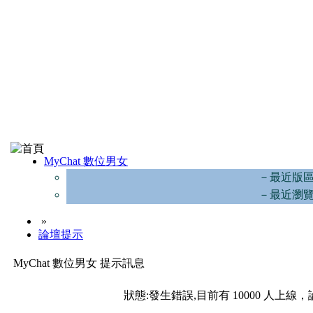
MyChat 數位男女
－最近版
－最近瀏
»
論壇提示
MyChat 數位男女 提示訊息
狀態:發生錯誤,目前有 10000 人上線