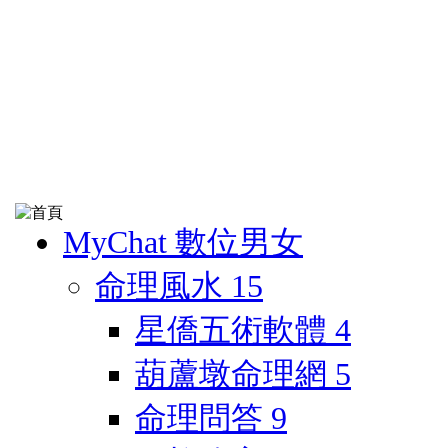
MyChat 數位男女
命理風水
15
星僑五術軟體
4
葫蘆墩命理網
5
命理問答
9