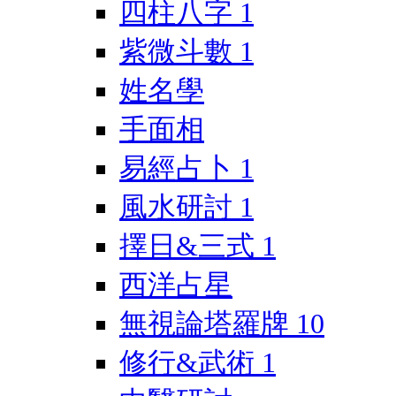
四柱八字
1
紫微斗數
1
姓名學
手面相
易經占卜
1
風水研討
1
擇日&三式
1
西洋占星
無視論塔羅牌
10
修行&武術
1