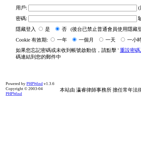
用戶:
(
密碼:
隱藏登入
是
否 (後台已禁止普通會員使用隱藏登
Cookie 有效期:
一年
一個月
一天
一小
如果您忘記密碼或未收到帳號啟動信，請點擊 '
重設密碼
碼連結到您的郵件中
Powered by
PHPWind
v1.3.6
Copyright © 2003-04
本站由
瀛睿律師事務所
擔任常年法律
PHPWind