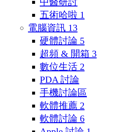
中醫研討
五術哈啦
1
電腦資訊
13
硬體討論
5
超頻 & 開箱
3
數位生活
2
PDA 討論
手機討論區
軟體推薦
2
軟體討論
6
Apple 討論
1