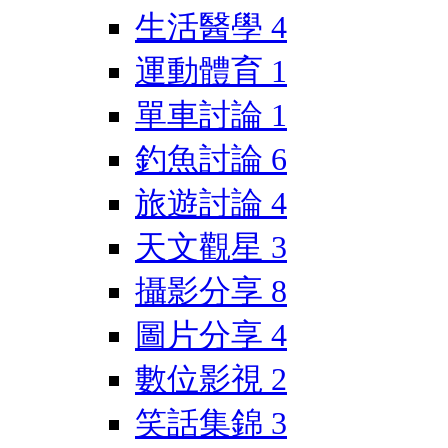
生活醫學
4
運動體育
1
單車討論
1
釣魚討論
6
旅遊討論
4
天文觀星
3
攝影分享
8
圖片分享
4
數位影視
2
笑話集錦
3