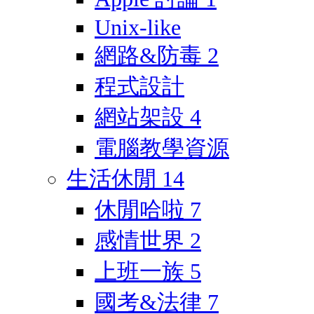
Unix-like
網路&防毒
2
程式設計
網站架設
4
電腦教學資源
生活休閒
14
休閒哈啦
7
感情世界
2
上班一族
5
國考&法律
7