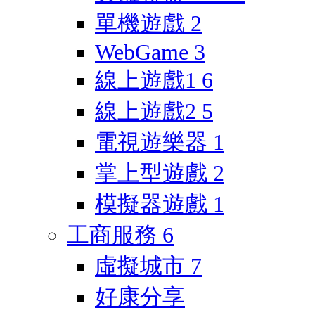
單機遊戲
2
WebGame
3
線上遊戲1
6
線上遊戲2
5
電視遊樂器
1
掌上型遊戲
2
模擬器遊戲
1
工商服務
6
虛擬城市
7
好康分享