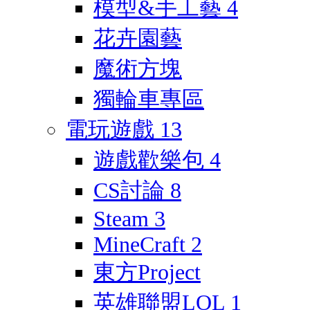
模型&手工藝
4
花卉園藝
魔術方塊
獨輪車專區
電玩遊戲
13
遊戲歡樂包
4
CS討論
8
Steam
3
MineCraft
2
東方Project
英雄聯盟LOL
1