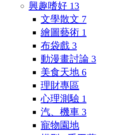
興趣嗜好
13
文學散文
7
繪圖藝術
1
布袋戲
3
動漫畫討論
3
美食天地
6
理財專區
心理測驗
1
汽、機車
3
寵物園地