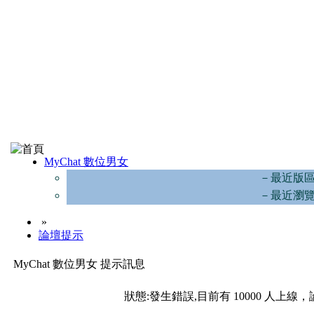
MyChat 數位男女
－最近版
－最近瀏
»
論壇提示
MyChat 數位男女 提示訊息
狀態:發生錯誤,目前有 10000 人上線