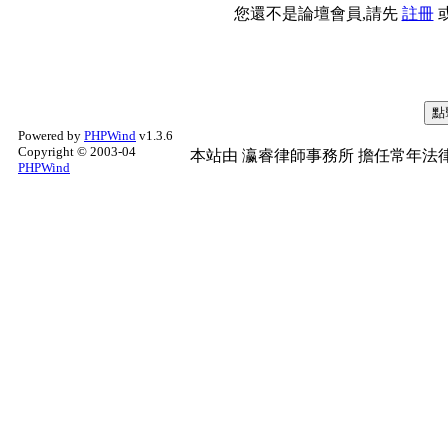
您還不是論壇會員,請先
註冊
Powered by
PHPWind
v1.3.6
Copyright © 2003-04
本站由
瀛睿律師事務所
擔任常年法律
PHPWind