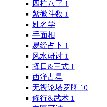
四柱八字
1
紫微斗数
1
姓名学
手面相
易经占卜
1
风水研讨
1
择日&三式
1
西洋占星
无视论塔罗牌
10
修行&武术
1