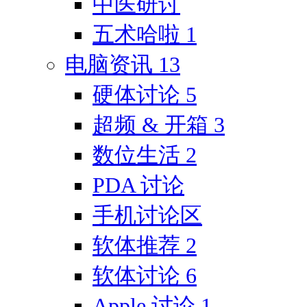
中医研讨
五术哈啦
1
电脑资讯
13
硬体讨论
5
超频 & 开箱
3
数位生活
2
PDA 讨论
手机讨论区
软体推荐
2
软体讨论
6
Apple 讨论
1