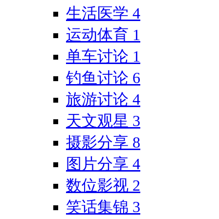
生活医学
4
运动体育
1
单车讨论
1
钓鱼讨论
6
旅游讨论
4
天文观星
3
摄影分享
8
图片分享
4
数位影视
2
笑话集锦
3