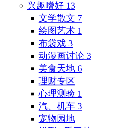
兴趣嗜好
13
文学散文
7
绘图艺术
1
布袋戏
3
动漫画讨论
3
美食天地
6
理财专区
心理测验
1
汽、机车
3
宠物园地