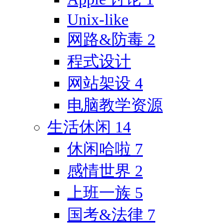
Unix-like
网路&防毒
2
程式设计
网站架设
4
电脑教学资源
生活休闲
14
休闲哈啦
7
感情世界
2
上班一族
5
国考&法律
7