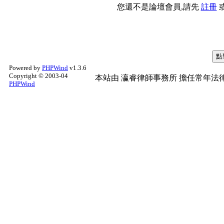
您還不是論壇會員,請先
註冊
Powered by
PHPWind
v1.3.6
Copyright © 2003-04
本站由
瀛睿律師事務所
擔任常年法律
PHPWind