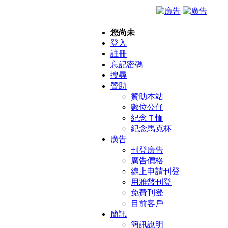
您尚未
登入
註冊
忘記密碼
搜尋
贊助
贊助本站
數位公仔
紀念Ｔ恤
紀念馬克杯
廣告
刊登廣告
廣告價格
線上申請刊登
用雅幣刊登
免費刊登
目前客戶
簡訊
簡訊說明