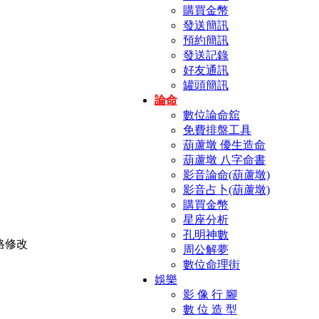
購買金幣
發送簡訊
預約簡訊
發送記錄
好友通訊
罐頭簡訊
論命
數位論命舘
免費排盤工具
葫蘆墩 優生造命
葫蘆墩 八字命書
影音論命(葫蘆墩)
影音占卜(葫蘆墩)
購買金幣
星座分析
孔明神數
周公解夢
數位命理街
娛樂
影 像 行 腳
數 位 造 型