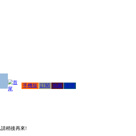
手機版
訂閱
地圖
簡體
 ,請稍後再來!