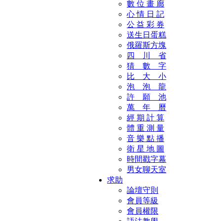
數 位 畫 廊
心 情 日 記
公 益 彩 券
送生日蛋糕
俄羅斯方塊
四 川 省
猜 數 字
比 大 小
泡 泡 龍
許 願 池
萬 年 曆
經 期 計 算
體 重 測 量
音 樂 點 播
衛 星 地 圖
時間戳字幕
男女聊天室
求助
論壇守則
會員等級
會員權限