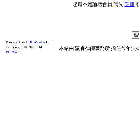
您還不是論壇會員,請先
註冊
Powered by
PHPWind
v1.3.6
Copyright © 2003-04
本站由
瀛睿律師事務所
擔任常年法律
PHPWind