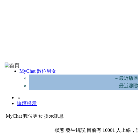
MyChat 數位男女
－最近版
－最近瀏
»
論壇提示
MyChat 數位男女 提示訊息
狀態:發生錯誤,目前有 10001 人上線