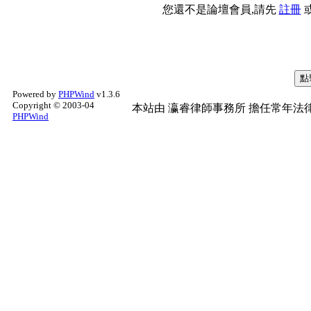
您還不是論壇會員,請先
註冊
Powered by
PHPWind
v1.3.6
Copyright © 2003-04
本站由
瀛睿律師事務所
擔任常年法律
PHPWind