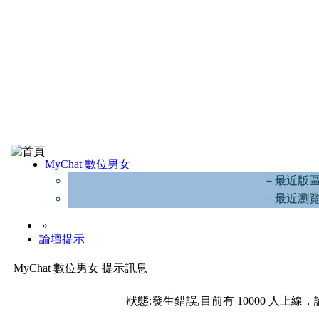
MyChat 數位男女
－最近版
－最近瀏
»
論壇提示
MyChat 數位男女 提示訊息
狀態:發生錯誤,目前有 10000 人上線