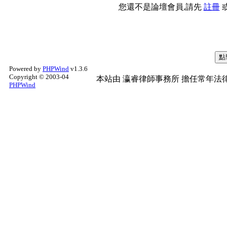
您還不是論壇會員,請先
註冊
Powered by
PHPWind
v1.3.6
Copyright © 2003-04
本站由
瀛睿律師事務所
擔任常年法律
PHPWind