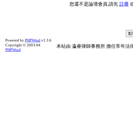
您還不是論壇會員,請先
註冊
Powered by
PHPWind
v1.3.6
Copyright © 2003-04
本站由
瀛睿律師事務所
擔任常年法律
PHPWind