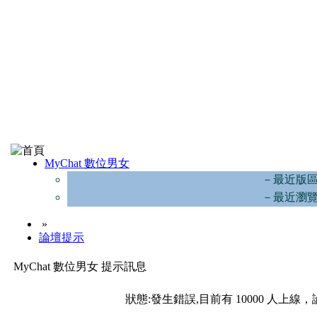
MyChat 數位男女
－最近版
－最近瀏
»
論壇提示
MyChat 數位男女 提示訊息
狀態:發生錯誤,目前有 10000 人上線