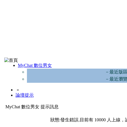
MyChat 數位男女
－最近版
－最近瀏
»
論壇提示
MyChat 數位男女 提示訊息
狀態:發生錯誤,目前有 10000 人上線