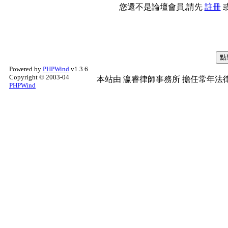
您還不是論壇會員,請先
註冊
Powered by
PHPWind
v1.3.6
Copyright © 2003-04
本站由
瀛睿律師事務所
擔任常年法律
PHPWind