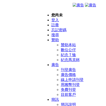
您尚未
登入
註冊
忘記密碼
搜尋
贊助
贊助本站
數位公仔
紀念Ｔ恤
紀念馬克杯
廣告
刊登廣告
廣告價格
線上申請刊登
用雅幣刊登
免費刊登
目前客戶
簡訊
簡訊說明