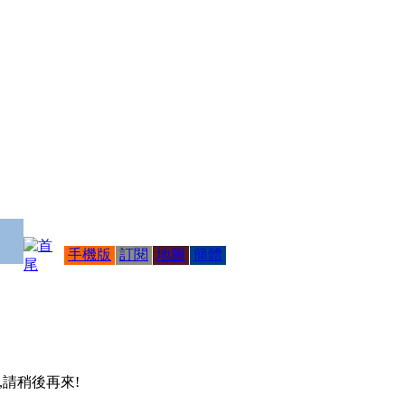
手機版
訂閱
地圖
簡體
 ,請稍後再來!