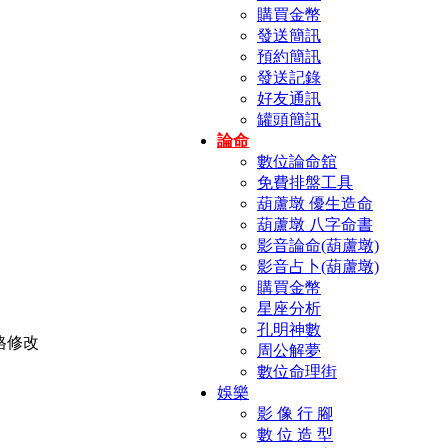
購買金幣
發送簡訊
預約簡訊
發送記錄
好友通訊
罐頭簡訊
論命
數位論命舘
免費排盤工具
葫蘆墩 優生造命
葫蘆墩 八字命書
影音論命(葫蘆墩)
影音占卜(葫蘆墩)
購買金幣
星座分析
孔明神數
周公解夢
數位命理街
娛樂
影 像 行 腳
數 位 造 型