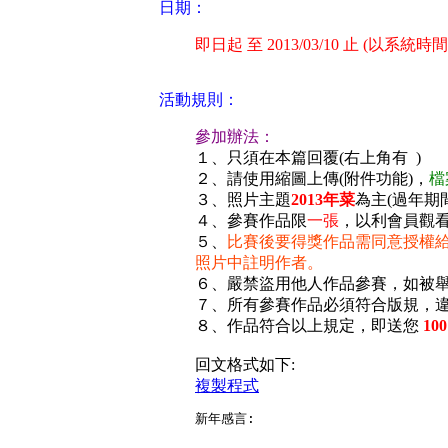
日期：
即日起 至 2013/03/10 止 (以系統時
活動規則：
參加辦法：
１、只須在本篇回覆(右上角有
)
２、請使用縮圖上傳(附件功能)，
檔
３、照片主題
2013年菜
為主(過年期
４、參賽作品限
一張
，以利會員觀
５、
比賽後要得獎作品需同意授權
照片中註明作者。
６、嚴禁盜用他人作品參賽，如被
７、所有參賽作品必須符合版規，
８、作品符合以上規定，即送您
100
回文格式如下:
複製程式