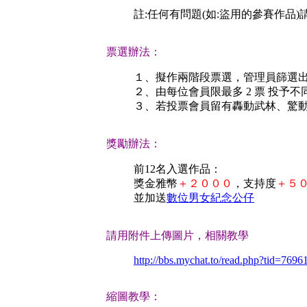
註:任何有問題(如:盜用的參賽作品)
票選辦法：
１、擬作兩階段票選，管理員篩選出
２、由每位會員限最多 2 票 投予不
３、若投票會員留有轟動武林、驚
獎勵辦法：
前12名入選作品：
獎金雅幣
＋２０００
，支持度
＋５
並加送
數位男女紀念公仔
請用附件上傳圖片，相關教學
http://bbs.mychat.to/read.php?tid=7696
縮圖教學：