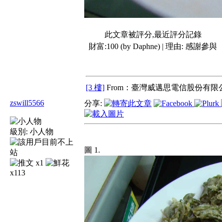
此文章被評分,最近評分記錄
財富:100 (by Daphne) | 理由:
感謝參與
[3 樓]
From：臺灣威邁思電信股份有限公
zswill5566
分享:
級別:
小人物
圖 1.
x1
x113