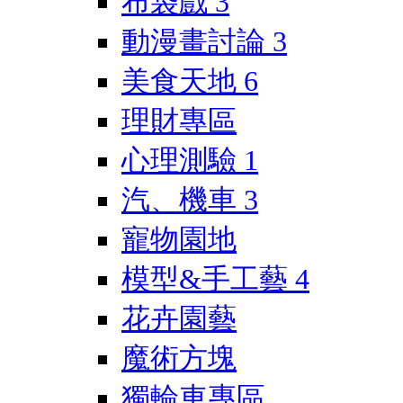
布袋戲
3
動漫畫討論
3
美食天地
6
理財專區
心理測驗
1
汽、機車
3
寵物園地
模型&手工藝
4
花卉園藝
魔術方塊
獨輪車專區