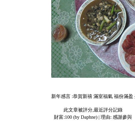
新年感言 :恭賀新禧 滿室福氣 福份滿盈
此文章被評分,最近評分記錄
財富:100 (by Daphne) | 理由:
感謝參與