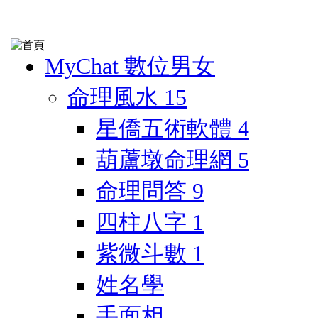
MyChat 數位男女
命理風水
15
星僑五術軟體
4
葫蘆墩命理網
5
命理問答
9
四柱八字
1
紫微斗數
1
姓名學
手面相