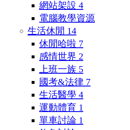
網站架設
4
電腦教學資源
生活休閒
14
休閒哈啦
7
感情世界
2
上班一族
5
國考&法律
7
生活醫學
4
運動體育
1
單車討論
1