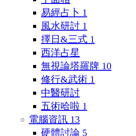
易經占卜
1
風水研討
1
擇日&三式
1
西洋占星
無視論塔羅牌
10
修行&武術
1
中醫研討
五術哈啦
1
電腦資訊
13
硬體討論
5