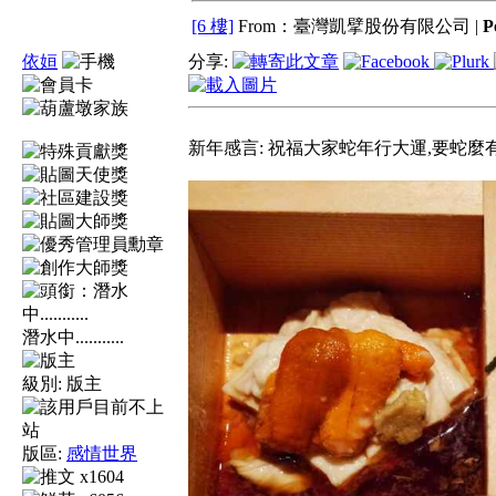
[6 樓]
From：臺灣凱擘股份有限公司 |
P
依姮
分享:
新年感言: 祝福大家蛇年行大運,要蛇麼有
潛水中...........
級別:
版主
版區:
感情世界
x1604