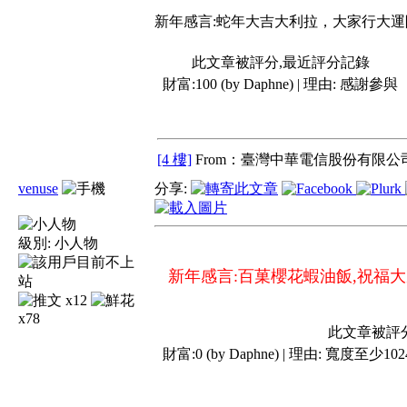
新年感言:蛇年大吉大利拉，大家行大運阿...[
此文章被評分,最近評分記錄
財富:100 (by Daphne) | 理由:
感謝參與
[4 樓]
From：臺灣中華電信股份有限公司
venuse
分享:
級別:
小人物
新年感言:百菓櫻花蝦油飯,祝福大
x12
x78
此文章被評
財富:0 (by Daphne) | 理由:
寬度至少10