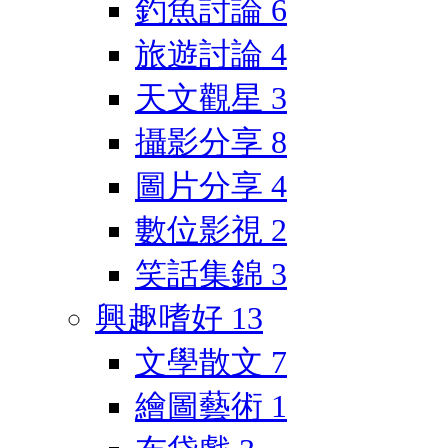
釣魚討論
6
旅遊討論
4
天文觀星
3
攝影分享
8
圖片分享
4
數位影視
2
笑話集錦
3
興趣嗜好
13
文學散文
7
繪圖藝術
1