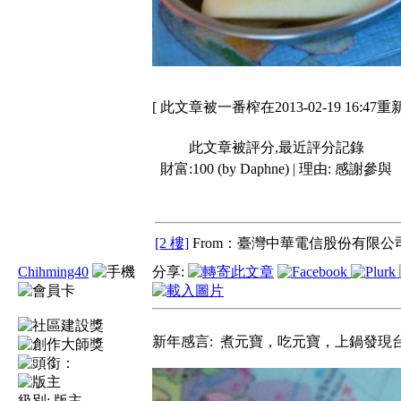
[ 此文章被一番榨在2013-02-19 16:47重
此文章被評分,最近評分記錄
財富:100 (by Daphne) | 理由:
感謝參與
[2 樓]
From：臺灣中華電信股份有限公司
Chihming40
分享:
新年感言: 煮元寶，吃元寶，上鍋發
級別:
版主