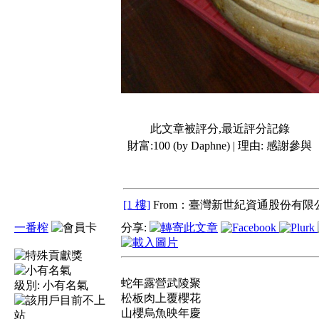
此文章被評分,最近評分記錄
財富:100 (by Daphne) | 理由:
感謝參與
[1 樓]
From：臺灣新世紀資通股份有限公
一番榨
分享:
蛇年露營武陵聚
級別:
小有名氣
松板肉上覆櫻花
山櫻烏魚映年慶