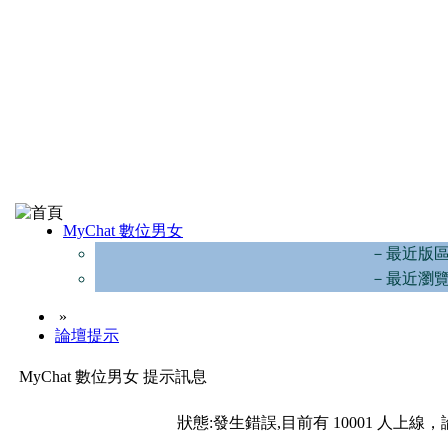
MyChat 數位男女
－最近版
－最近瀏
»
論壇提示
MyChat 數位男女 提示訊息
狀態:發生錯誤,目前有 10001 人上線