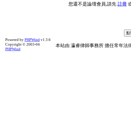
您還不是論壇會員,請先
註冊
Powered by
PHPWind
v1.3.6
Copyright © 2003-04
本站由
瀛睿律師事務所
擔任常年法律
PHPWind