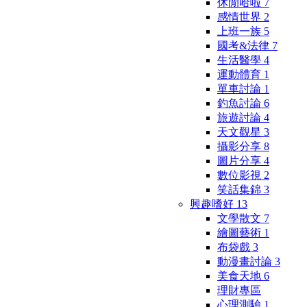
休閒哈啦
7
感情世界
2
上班一族
5
國考&法律
7
生活醫學
4
運動體育
1
單車討論
1
釣魚討論
6
旅遊討論
4
天文觀星
3
攝影分享
8
圖片分享
4
數位影視
2
笑話集錦
3
興趣嗜好
13
文學散文
7
繪圖藝術
1
布袋戲
3
動漫畫討論
3
美食天地
6
理財專區
心理測驗
1