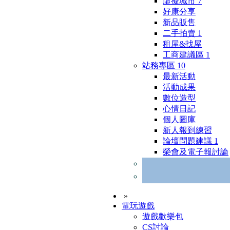
虛擬城市
7
好康分享
新品販售
二手拍賣
1
租屋&找屋
工商建議區
1
站務專區
10
最新活動
活動成果
數位造型
心情日記
個人圖庫
新人報到練習
論壇問題建議
1
榮會及電子報討論
»
電玩遊戲
遊戲歡樂包
CS討論