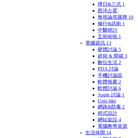
擇日&三式
1
西洋占星
無視論塔羅牌
10
修行&武術
1
中醫研討
五術哈啦
1
電腦資訊
13
硬體討論
5
超頻 & 開箱
3
數位生活
2
PDA 討論
手機討論區
軟體推薦
2
軟體討論
6
Apple 討論
1
Unix-like
網路&防毒
2
程式設計
網站架設
4
電腦教學資源
生活休閒
14