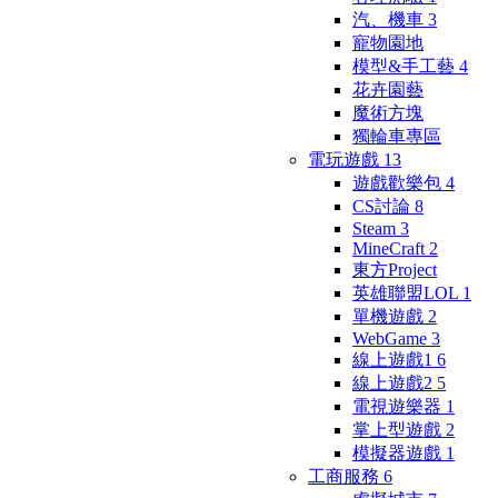
汽、機車
3
寵物園地
模型&手工藝
4
花卉園藝
魔術方塊
獨輪車專區
電玩遊戲
13
遊戲歡樂包
4
CS討論
8
Steam
3
MineCraft
2
東方Project
英雄聯盟LOL
1
單機遊戲
2
WebGame
3
線上遊戲1
6
線上遊戲2
5
電視遊樂器
1
掌上型遊戲
2
模擬器遊戲
1
工商服務
6