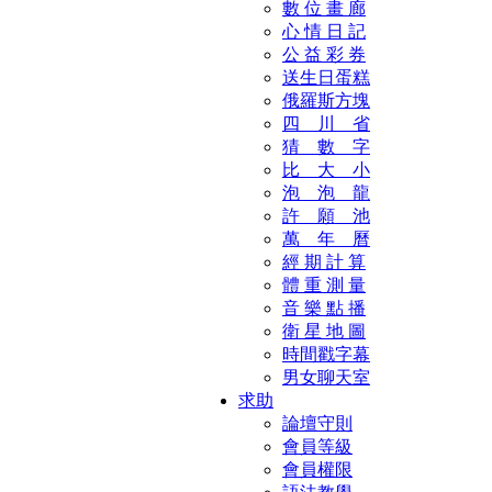
數 位 畫 廊
心 情 日 記
公 益 彩 券
送生日蛋糕
俄羅斯方塊
四 川 省
猜 數 字
比 大 小
泡 泡 龍
許 願 池
萬 年 曆
經 期 計 算
體 重 測 量
音 樂 點 播
衛 星 地 圖
時間戳字幕
男女聊天室
求助
論壇守則
會員等級
會員權限