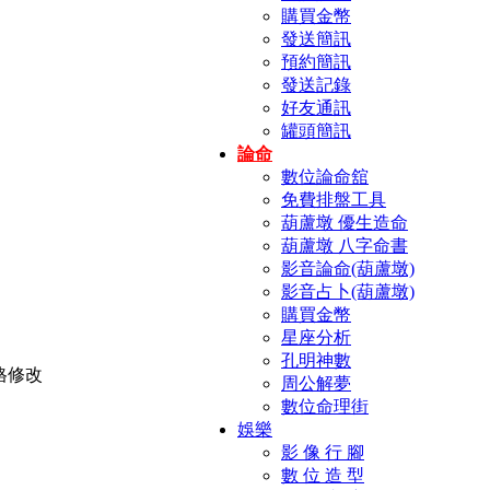
購買金幣
發送簡訊
預約簡訊
發送記錄
好友通訊
罐頭簡訊
論命
數位論命舘
免費排盤工具
葫蘆墩 優生造命
葫蘆墩 八字命書
影音論命(葫蘆墩)
影音占卜(葫蘆墩)
購買金幣
星座分析
孔明神數
周公解夢
數位命理街
娛樂
影 像 行 腳
數 位 造 型