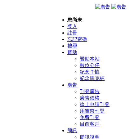
您尚未
登入
註冊
忘記密碼
搜尋
贊助
贊助本站
數位公仔
紀念Ｔ恤
紀念馬克杯
廣告
刊登廣告
廣告價格
線上申請刊登
用雅幣刊登
免費刊登
目前客戶
簡訊
簡訊說明