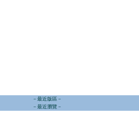
－最近版區－
－最近瀏覽－