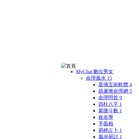
MyChat 數位男女
命理風水
15
星僑五術軟體
4
葫蘆墩命理網
5
命理問答
9
四柱八字
1
紫微斗數
1
姓名學
手面相
易經占卜
1
風水研討
1