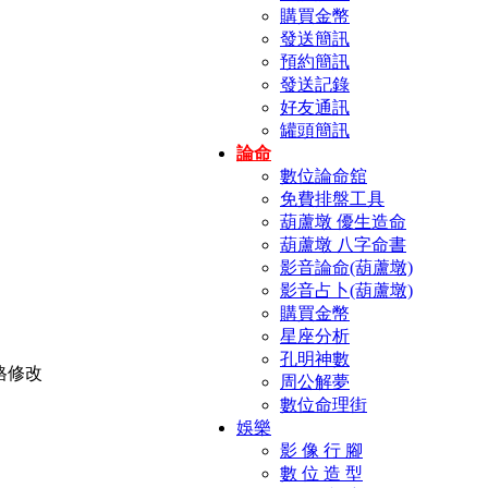
購買金幣
發送簡訊
預約簡訊
發送記錄
好友通訊
罐頭簡訊
論命
數位論命舘
免費排盤工具
葫蘆墩 優生造命
葫蘆墩 八字命書
影音論命(葫蘆墩)
影音占卜(葫蘆墩)
購買金幣
星座分析
孔明神數
周公解夢
數位命理街
娛樂
影 像 行 腳
數 位 造 型