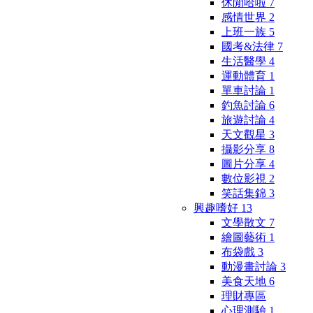
休閒哈啦
7
感情世界
2
上班一族
5
國考&法律
7
生活醫學
4
運動體育
1
單車討論
1
釣魚討論
6
旅遊討論
4
天文觀星
3
攝影分享
8
圖片分享
4
數位影視
2
笑話集錦
3
興趣嗜好
13
文學散文
7
繪圖藝術
1
布袋戲
3
動漫畫討論
3
美食天地
6
理財專區
心理測驗
1