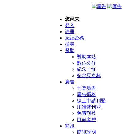
您尚未
登入
註冊
忘記密碼
搜尋
贊助
贊助本站
數位公仔
紀念Ｔ恤
紀念馬克杯
廣告
刊登廣告
廣告價格
線上申請刊登
用雅幣刊登
免費刊登
目前客戶
簡訊
簡訊說明