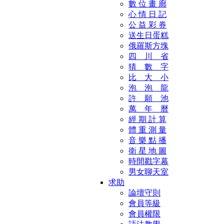
數 位 畫 廊
心 情 日 記
公 益 彩 券
送生日蛋糕
俄羅斯方塊
四 川 省
猜 數 字
比 大 小
泡 泡 龍
許 願 池
萬 年 曆
經 期 計 算
體 重 測 量
音 樂 點 播
衛 星 地 圖
時間戳字幕
男女聊天室
求助
論壇守則
會員等級
會員權限