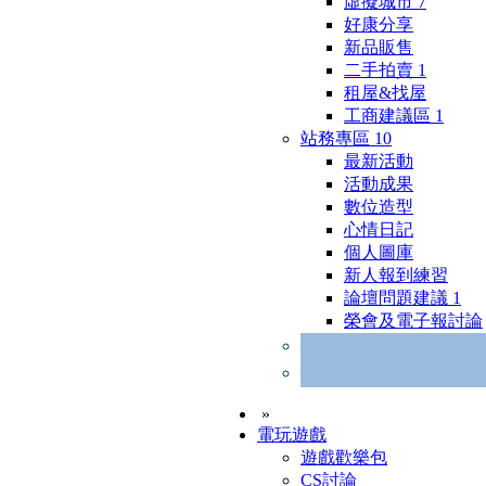
虛擬城市
7
好康分享
新品販售
二手拍賣
1
租屋&找屋
工商建議區
1
站務專區
10
最新活動
活動成果
數位造型
心情日記
個人圖庫
新人報到練習
論壇問題建議
1
榮會及電子報討論
»
電玩遊戲
遊戲歡樂包
CS討論