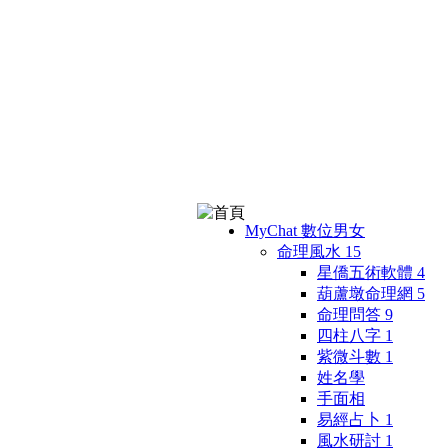
MyChat 數位男女
命理風水
15
星僑五術軟體
4
葫蘆墩命理網
5
命理問答
9
四柱八字
1
紫微斗數
1
姓名學
手面相
易經占卜
1
風水研討
1