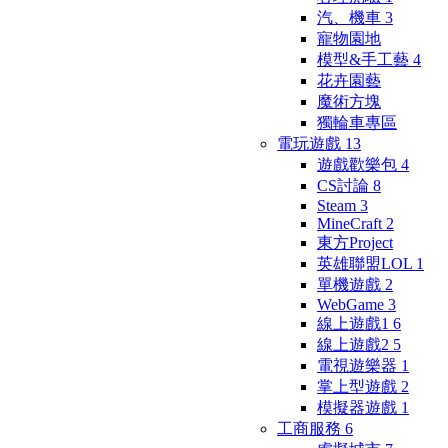
汽、機車
3
寵物園地
模型&手工藝
4
花卉園藝
魔術方塊
獨輪車專區
電玩遊戲
13
遊戲歡樂包
4
CS討論
8
Steam
3
MineCraft
2
東方Project
英雄聯盟LOL
1
單機遊戲
2
WebGame
3
線上遊戲1
6
線上遊戲2
5
電視遊樂器
1
掌上型遊戲
2
模擬器遊戲
1
工商服務
6