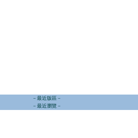
－最近版區－
－最近瀏覽－