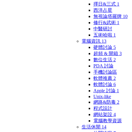
擇日&三式
1
西洋占星
無視論塔羅牌
10
修行&武術
1
中醫研討
五術哈啦
1
電腦資訊
13
硬體討論
5
超頻 & 開箱
3
數位生活
2
PDA 討論
手機討論區
軟體推薦
2
軟體討論
6
Apple 討論
1
Unix-like
網路&防毒
2
程式設計
網站架設
4
電腦教學資源
生活休閒
14