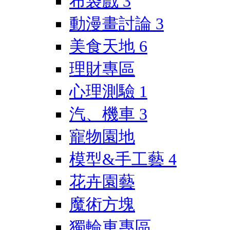
布袋戲
3
動漫畫討論
3
美食天地
6
理財專區
心理測驗
1
汽、機車
3
寵物園地
模型&手工藝
4
花卉園藝
魔術方塊
獨輪車專區