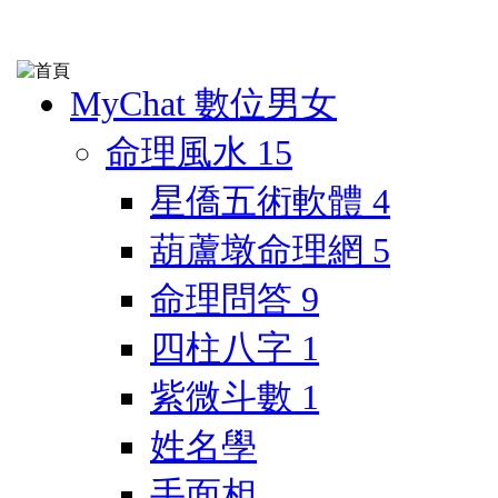
MyChat 數位男女
命理風水
15
星僑五術軟體
4
葫蘆墩命理網
5
命理問答
9
四柱八字
1
紫微斗數
1
姓名學
手面相