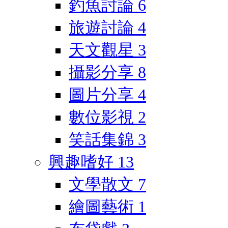
釣魚討論
6
旅遊討論
4
天文觀星
3
攝影分享
8
圖片分享
4
數位影視
2
笑話集錦
3
興趣嗜好
13
文學散文
7
繪圖藝術
1