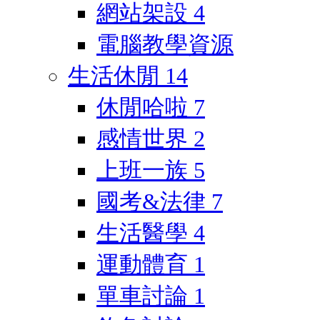
網站架設
4
電腦教學資源
生活休閒
14
休閒哈啦
7
感情世界
2
上班一族
5
國考&法律
7
生活醫學
4
運動體育
1
單車討論
1