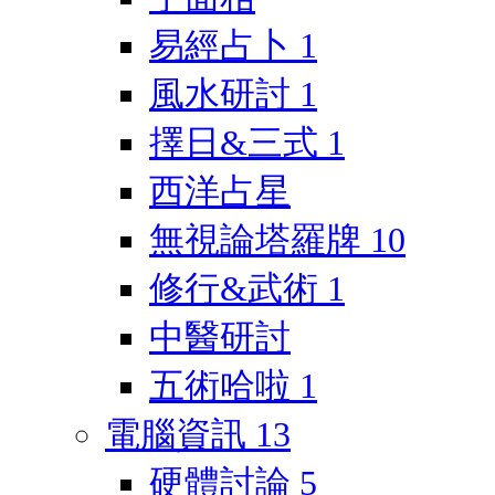
易經占卜
1
風水研討
1
擇日&三式
1
西洋占星
無視論塔羅牌
10
修行&武術
1
中醫研討
五術哈啦
1
電腦資訊
13
硬體討論
5