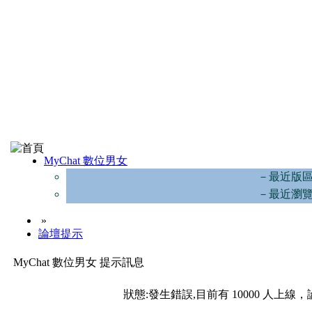
MyChat 數位男女
－最近版
－最近瀏
»
論壇提示
MyChat 數位男女 提示訊息
狀態:發生錯誤,目前有 10000 人上線