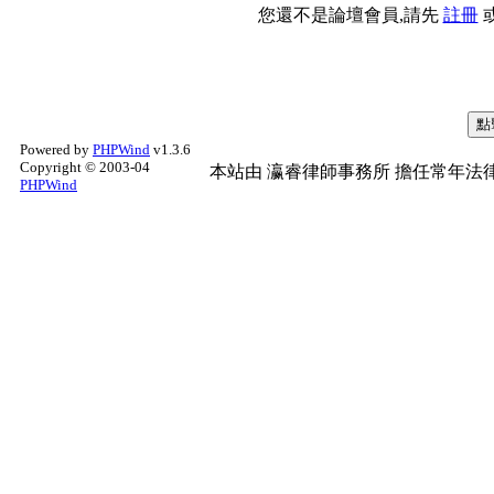
您還不是論壇會員,請先
註冊
Powered by
PHPWind
v1.3.6
Copyright © 2003-04
本站由
瀛睿律師事務所
擔任常年法律
PHPWind