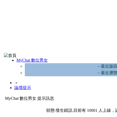
MyChat 數位男女
－最近版
－最近瀏
»
論壇提示
MyChat 數位男女 提示訊息
狀態:發生錯誤,目前有 10001 人上線