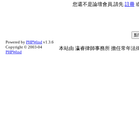
您還不是論壇會員,請先
註冊
Powered by
PHPWind
v1.3.6
Copyright © 2003-04
本站由
瀛睿律師事務所
擔任常年法律
PHPWind