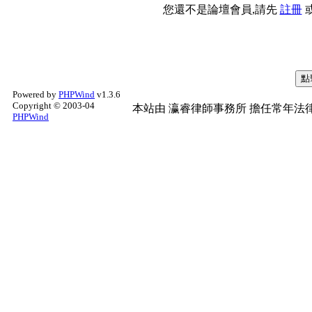
您還不是論壇會員,請先
註冊
Powered by
PHPWind
v1.3.6
Copyright © 2003-04
本站由
瀛睿律師事務所
擔任常年法律
PHPWind